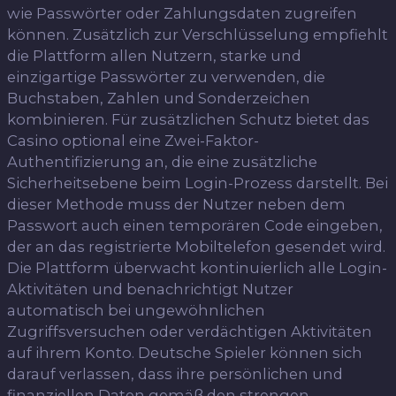
wie Passwörter oder Zahlungsdaten zugreifen
können. Zusätzlich zur Verschlüsselung empfiehlt
die Plattform allen Nutzern, starke und
einzigartige Passwörter zu verwenden, die
Buchstaben, Zahlen und Sonderzeichen
kombinieren. Für zusätzlichen Schutz bietet das
Casino optional eine Zwei-Faktor-
Authentifizierung an, die eine zusätzliche
Sicherheitsebene beim Login-Prozess darstellt. Bei
dieser Methode muss der Nutzer neben dem
Passwort auch einen temporären Code eingeben,
der an das registrierte Mobiltelefon gesendet wird.
Die Plattform überwacht kontinuierlich alle Login-
Aktivitäten und benachrichtigt Nutzer
automatisch bei ungewöhnlichen
Zugriffsversuchen oder verdächtigen Aktivitäten
auf ihrem Konto. Deutsche Spieler können sich
darauf verlassen, dass ihre persönlichen und
finanziellen Daten gemäß den strengen