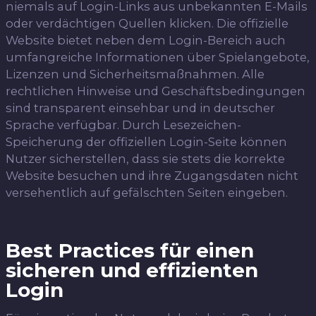
niemals auf Login-Links aus unbekannten E-Mails
oder verdächtigen Quellen klicken. Die offizielle
Website bietet neben dem Login-Bereich auch
umfangreiche Informationen über Spielangebote,
Lizenzen und Sicherheitsmaßnahmen. Alle
rechtlichen Hinweise und Geschäftsbedingungen
sind transparent einsehbar und in deutscher
Sprache verfügbar. Durch Lesezeichen-
Speicherung der offiziellen Login-Seite können
Nutzer sicherstellen, dass sie stets die korrekte
Website besuchen und ihre Zugangsdaten nicht
versehentlich auf gefälschten Seiten eingeben.
Best Practices für einen
sicheren und effizienten
Login