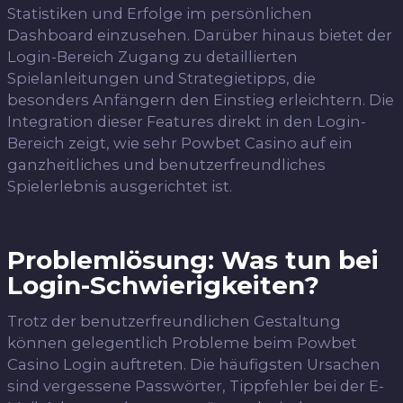
Statistiken und Erfolge im persönlichen
Dashboard einzusehen. Darüber hinaus bietet der
Login-Bereich Zugang zu detaillierten
Spielanleitungen und Strategietipps, die
besonders Anfängern den Einstieg erleichtern. Die
Integration dieser Features direkt in den Login-
Bereich zeigt, wie sehr Powbet Casino auf ein
ganzheitliches und benutzerfreundliches
Spielerlebnis ausgerichtet ist.
Problemlösung: Was tun bei
Login-Schwierigkeiten?
Trotz der benutzerfreundlichen Gestaltung
können gelegentlich Probleme beim Powbet
Casino Login auftreten. Die häufigsten Ursachen
sind vergessene Passwörter, Tippfehler bei der E-