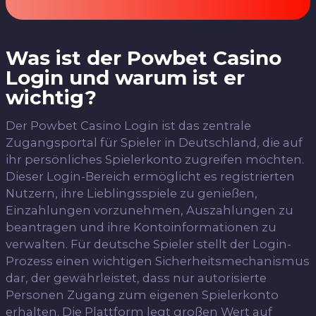
Was ist der Powbet Casino
Login und warum ist er
wichtig?
Der Powbet Casino Login ist das zentrale
Zugangsportal für Spieler in Deutschland, die auf
ihr persönliches Spielerkonto zugreifen möchten.
Dieser Login-Bereich ermöglicht es registrierten
Nutzern, ihre Lieblingsspiele zu genießen,
Einzahlungen vorzunehmen, Auszahlungen zu
beantragen und ihre Kontoinformationen zu
verwalten. Für deutsche Spieler stellt der Login-
Prozess einen wichtigen Sicherheitsmechanismus
dar, der gewährleistet, dass nur autorisierte
Personen Zugang zum eigenen Spielerkonto
erhalten. Die Plattform legt großen Wert auf