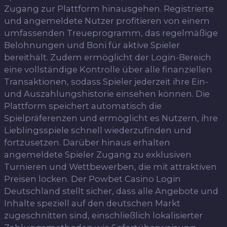
Zugang zur Plattform hinausgehen. Registrierte
und angemeldete Nutzer profitieren von einem
umfassenden Treueprogramm, das regelmäßige
Belohnungen und Boni für aktive Spieler
bereithält. Zudem ermöglicht der Login-Bereich
eine vollständige Kontrolle über alle finanziellen
Transaktionen, sodass Spieler jederzeit ihre Ein-
und Auszahlungshistorie einsehen können. Die
Plattform speichert automatisch die
Spielpräferenzen und ermöglicht es Nutzern, ihre
Lieblingsspiele schnell wiederzufinden und
fortzusetzen. Darüber hinaus erhalten
angemeldete Spieler Zugang zu exklusiven
Turnieren und Wettbewerben, die mit attraktiven
Preisen locken. Der Powbet Casino Login
Deutschland stellt sicher, dass alle Angebote und
Inhalte speziell auf den deutschen Markt
zugeschnitten sind, einschließlich lokalisierter