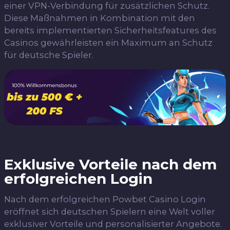
einer VPN-Verbindung für zusätzlichen Schutz.
Diese Maßnahmen in Kombination mit den
bereits implementierten Sicherheitsfeatures des
Casinos gewährleisten ein Maximum an Schutz
für deutsche Spieler.
Exklusive Vorteile nach dem
erfolgreichen Login
Nach dem erfolgreichen Powbet Casino Login
eröffnet sich deutschen Spielern eine Welt voller
exklusiver Vorteile und personalisierter Angebote.