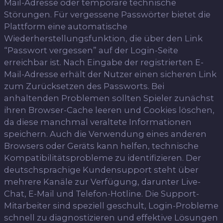
Mail-Adresse oder temporäre technische
Störungen. Für vergessene Passwörter bietet die
Plattform eine automatische
Wiederherstellungsfunktion, die über den Link
“Passwort vergessen” auf der Login-Seite
erreichbar ist. Nach Eingabe der registrierten E-
Mail-Adresse erhält der Nutzer einen sicheren Link
zum Zurücksetzen des Passworts. Bei
anhaltenden Problemen sollten Spieler zunächst
ihren Browser-Cache leeren und Cookies löschen,
da diese manchmal veraltete Informationen
speichern. Auch die Verwendung eines anderen
Browsers oder Geräts kann helfen, technische
Kompatibilitätsprobleme zu identifizieren. Der
deutschsprachige Kundensupport steht über
mehrere Kanäle zur Verfügung, darunter Live-
Chat, E-Mail und Telefon-Hotline. Die Support-
Mitarbeiter sind speziell geschult, Login-Probleme
schnell zu diagnostizieren und effektive Lösungen