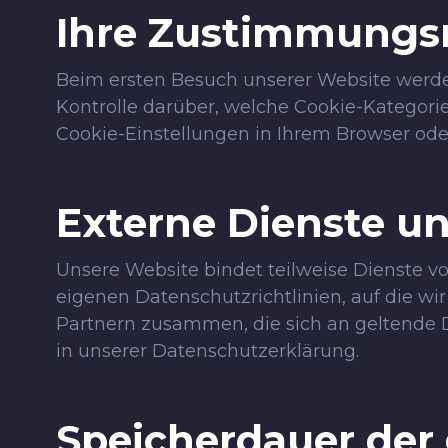
Ihre Zustimmungs
Beim ersten Besuch unserer Website werden
Kontrolle darüber, welche Cookie-Kategorie
Cookie-Einstellungen in Ihrem Browser od
Externe Dienste u
Unsere Website bindet teilweise Dienste vo
eigenen Datenschutzrichtlinien, auf die wi
Partnern zusammen, die sich an geltende D
in unserer Datenschutzerklärung.
Speicherdauer der