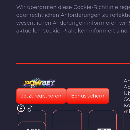
Wir überprüfen diese Cookie-Richtlinie r
oder rechtlichen Anforderungen zu reflekt
wesentlichen Änderungen informieren wir S
aktuellen Cookie-Praktiken informiert sind.
A
Ap
Üb
Jetzt registrieren
Bonus sichern
Co
Ko
Al