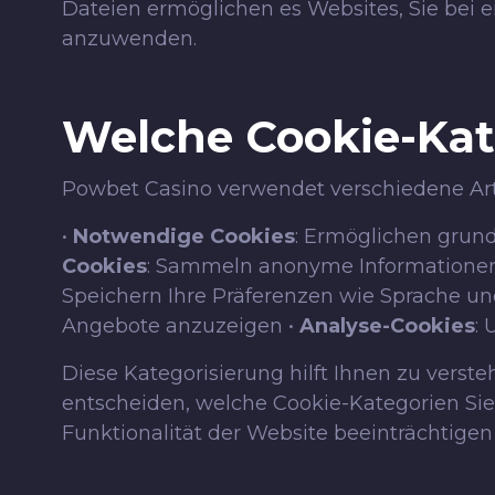
Dateien ermöglichen es Websites, Sie bei
anzuwenden.
Welche Cookie-Kat
Powbet Casino verwendet verschiedene Arte
•
Notwendige Cookies
: Ermöglichen grund
Cookies
: Sammeln anonyme Informationen
Speichern Ihre Präferenzen wie Sprache u
Angebote anzuzeigen •
Analyse-Cookies
:
Diese Kategorisierung hilft Ihnen zu verst
entscheiden, welche Cookie-Kategorien Sie
Funktionalität der Website beeinträchtigen