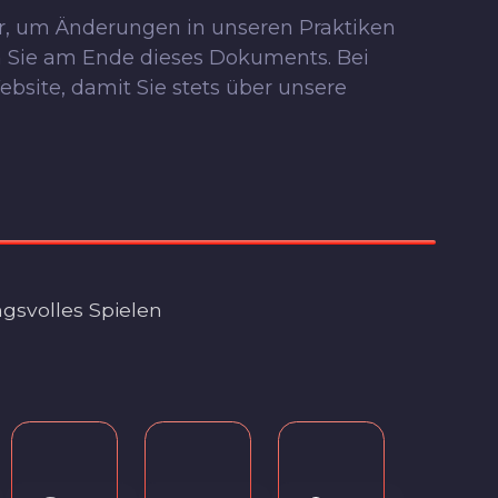
r, um Änderungen in unseren Praktiken
en Sie am Ende dieses Dokuments. Bei
bsite, damit Sie stets über unsere
gsvolles Spielen