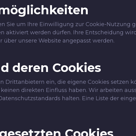
möglichkeiten
 Sie um Ihre Einwilligung zur Cookie-Nutzung ge
n aktiviert werden dürfen. Ihre Entscheidung wird
er über unsere Website angepasst werden.
nd deren Cookies
n Drittanbietern ein, die eigene Cookies setzen k
r keinen direkten Einfluss haben. Wir arbeiten au
atenschutzstandards halten. Eine Liste der eing
 gesetzten Cookies