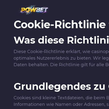
Cookie-Richtlinie
Was diese Richtlini
Diese Cookie-Richtlinie erklärt, wie casi
optimales Nutzererlebnis zu bieten. Wir le
Daten behalten. Die Richtlinie gilt für al
Grundlegendes zu 
Cookies sind kleine Textdateien, die beim 
Informationen wie Namen oder Adressen, s