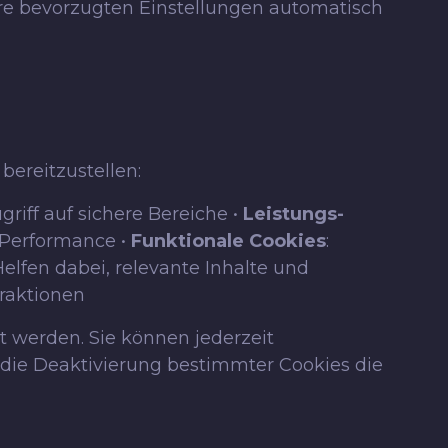
re bevorzugten Einstellungen automatisch
ereitzustellen:
iff auf sichere Bereiche •
Leistungs-
 Performance •
Funktionale Cookies
:
 Helfen dabei, relevante Inhalte und
eraktionen
t werden. Sie können jederzeit
 die Deaktivierung bestimmter Cookies die