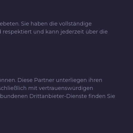
beten. Sie haben die vollständige
 respektiert und kann jederzeit über die
önnen. Diese Partner unterliegen ihren
sschließlich mit vertrauenswürdigen
ebundenen Drittanbieter-Dienste finden Sie