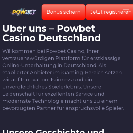
Bonus sichern
Jetzt registrieren
Über uns – Powbet
Casino Deutschland
Willkommen bei Powbet Casino, Ihrer
vertrauenswürdigen Plattform für erstklassige
Online-Unterhaltung in Deutschland. Als
etablierter Anbieter im iGaming-Bereich setzen
wir auf Innovation, Fairness und ein
unvergleichliches Spielerlebnis. Unsere
Leidenschaft für exzellenten Service und
modernste Technologie macht uns zu einem
bevorzugten Partner für anspruchsvolle Spieler.
Unsere Geschichte und