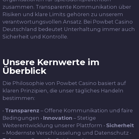
zusammen. Transparente Kommunikation über
Risiken und klare Limits gehören zu unserem
verantwortungsvollen Ansatz. Bei Powbet Casino
Deutschland bedeutet Unterhaltung immer auch
Sicherheit und Kontrolle.
Unsere Kernwerte im
Überblick
Die Philosophie von Powbet Casino basiert auf
klaren Prinzipien, die unser tägliches Handeln
bestimmen:
•
Transparenz
– Offene Kommunikation und faire
Bedingungen •
Innovation
– Stetige
Weiterentwicklung unserer Plattform •
Sicherheit
– Modernste Verschlüsselung und Datenschutz •