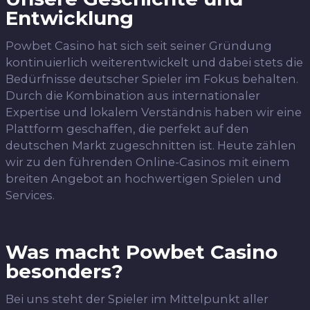
Entwicklung
Powbet Casino hat sich seit seiner Gründung
kontinuierlich weiterentwickelt und dabei stets die
Bedürfnisse deutscher Spieler im Fokus behalten.
Durch die Kombination aus internationaler
Expertise und lokalem Verständnis haben wir eine
Plattform geschaffen, die perfekt auf den
deutschen Markt zugeschnitten ist. Heute zählen
wir zu den führenden Online-Casinos mit einem
breiten Angebot an hochwertigen Spielen und
Services.
Was macht Powbet Casino
besonders?
Bei uns steht der Spieler im Mittelpunkt aller