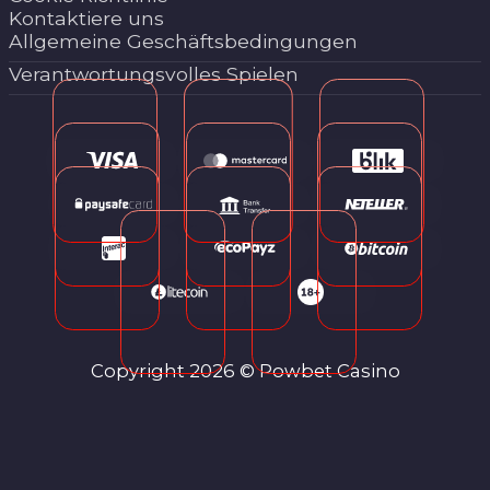
Kontaktiere uns
Allgemeine Geschäftsbedingungen
Verantwortungsvolles Spielen
Copyright 2026 © Powbet Casino